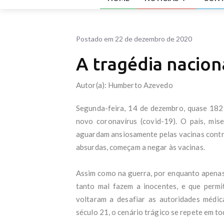
Após
melh
AGU 
1º d
Postado em 22 de dezembro de 2020
assi
Dino
A tragédia nacion
Braz
Lula
Autor(a): Humberto Azevedo
com 
Cicl
cheg
Segunda-feira, 14 de dezembro, quase 182 
El N
novo coronavírus (covid-19). O país, mise
Alia
aguardam ansiosamente pelas vacinas contra
apel
Lula
absurdas, começam a negar às vacinas.
dos 
Quem
Assim como na guerra, por enquanto apenas 
no R
Sete
tanto mal fazem a inocentes, e que perm
Pesq
voltaram a desafiar as autoridades médi
QUE
século 21, o cenário trágico se repete em to
Fláv