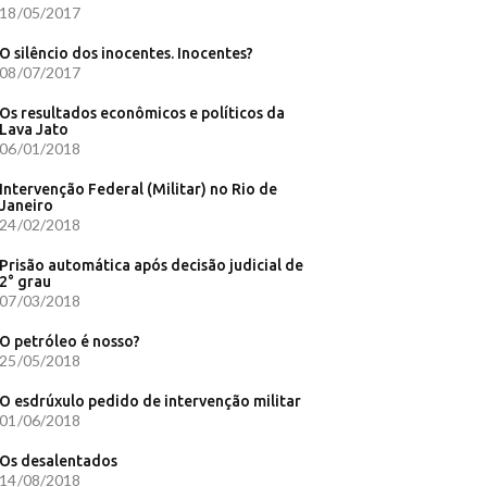
18/05/2017
e festa em
O silêncio dos inocentes. Inocentes?
lava só do
08/07/2017
Os resultados econômicos e políticos da
 Correio
Lava Jato
06/01/2018
L Notícias
- Migalhas
Intervenção Federal (Militar) no Rio de
Janeiro
24/02/2018
poles
te
Prisão automática após decisão judicial de
iou
2° grau
07/03/2018
 8.850%
O petróleo é nosso?
25/05/2018
centes
O esdrúxulo pedido de intervenção militar
01/06/2018
ego -
Os desalentados
14/08/2018