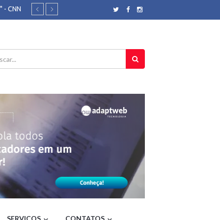
" - CNN
são de
lckmin
ziliense
to - G1
tituição' -
or tenta
u-jitsu no
il
s - O
s - CNN
parda
er360
SERVIÇOS
CONTATOS