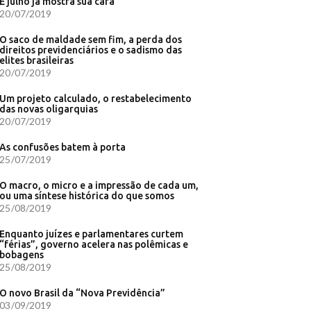
E julho já mostra sua cara
20/07/2019
O saco de maldade sem fim, a perda dos
direitos previdenciários e o sadismo das
elites brasileiras
20/07/2019
Um projeto calculado, o restabelecimento
das novas oligarquias
20/07/2019
As confusões batem à porta
25/07/2019
O macro, o micro e a impressão de cada um,
ou uma síntese histórica do que somos
25/08/2019
Enquanto juízes e parlamentares curtem
“férias”, governo acelera nas polêmicas e
bobagens
25/08/2019
O novo Brasil da “Nova Previdência”
03/09/2019