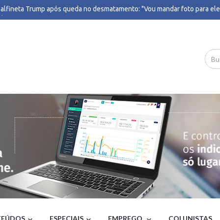
 alfineta Trump após queda no desmatamento: "Vou mandar foto para ele
il
ciado por queda de avião, dono da Voepass admite à PF que sabia de omis
s e que foi alertado pela Anac - G1
egistra no TSE candidatura de Lula à reeleição para a Presidência, com A
 vice - G1
one-bomba deixa 2,3 mil desalojados e 45 mil sem luz no RS - Correio Bra
cóptero cai perto da Vista Chinesa, na Zona Sul do Rio; há ao menos 1 mor
io Bolsonaro critica STF e diz que indicará ministros que 'respeitem a Cons
ardo Sakamoto: Vice de Flávio votou pelo fim da escala 6x1 que o senad
ar - UOL Notícias
presença de Luiz Fux, Roberto Cidade reforça apoio a projeto social de ji
 Verde - Portal do Holanda
one-bomba: Rio diminui nível de alerta após redução de ventos - CNN Bras
one, onda de calor e baixa umidade: BH terá sábado de extremos climático
MPO
ção de 2026 é a primeira do século sem mulheres em chapas competitiva
il
não fosse ele, uma tragédia podia ter acontecido': pitbull enfrenta onça-
ro de casa e protege família em condomínio em SP - G1
do dos EUA aprova indicação de Trump para embaixador no Brasil - Pod
EÚDOS
ESPECIAIS
EMPREGO
COLUNISTAS