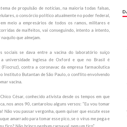
cultura de fora - Folha de S.Paulo
l escapa por 'questão de segundos' após árvore cair sobre carro no litora
tema de propulsão de notícias, na maioria todas falsas,
D
lulares, o consórcio político atualmente no poder federal,
 duas vítimas do acidente na GO-010 são identificadas - Correio Brazilie
s em meio a empresários de todos os ramos, militares e
uisa Datafolha no Ceará é registrada; veja quando sairá - O POVO
 impõe medidas cautelares a conselheiro do CNJ alvo da PF - Consultor J
corridas de malfeitos, vai conseguindo, intento a intento,
de paciente desconfia, reúne provas e denuncia falso médico à policia: '
 naquilo que almejam.
não era quem dizia ser' - G1
dos governados pela esquerda têm as piores avaliações no ensino básico 
oder
s sociais se dava entre a vacina do laboratório suíço
iça concede prisão de suspeito envolvido na morte de advogado carioca 
 a universidade inglesa de Oxford e que no Brasil é
29 anos, Tamara Klink escreveu um dos livros mais vendidos do Brasil e
(Fiocruz), contra a coronavac da empresa farmacêutica
a implora: “não comprem mais” - Revista Fórum
 o Instituto Butantan de São Paulo, o conflito envolvendo
do da USP destaca fruta brasileira quase esquecida que ajuda a reduzir
amações - ICL Notícias
omar vacina.
io explica por que desistiu de vice mulher e escolheu Alfredo Gaspar - CN
 fecha palanques com frente ampla e 12 candidaturas do PT; confira a list
 Chico César, conhecido ativista desde os tempos em que
aCapital
rno Trump cobra ‘proposta satisfatória’ para não punir Brasil em cota de 
a, nos anos 90, cantarolou alguns versos: “Eu vou tomar
Notícias
a! Não vou passar vergonha, quem quiser que escute esse
dade de 9 mil habitantes que lidera índice de educação no Brasil - Diário 
uque amarrado para tomar esse pico, se o vírus me pega e
Mundo
nhão cai em represa após sair de pista no Paraná, e motorista desaparec
eu fico? Não brinco nenhum carnaval, nem um tico”.