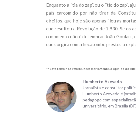
Como
Enquanto a “tia do zap”, ou o “tio do zap”, 
Simõ
país carcomido por não tirar da Constitui
Aviã
Erik
direitos, que hoje são apenas “letras mort
patr
que resultou a Revolução de 1.930. Se os a
Asse
o momento não é de lembrar João Goulart, e
BH: 
que surgirá com a hecatombe prestes a explo
Deze
veja 
Apar
Braz
Saib
** Este texto não reflete, necessariamente, a opinião do Alf
Morr
cont
Humberto Azevedo
Trum
Jornalista e consultor políti
diz 
Humberto Azevedo é jornalista
Clei
pedagogo com especialização
pelo
universitário, em Brasília (DF)