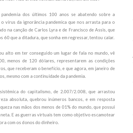
o por estupro coletivo em Copacabana é indiciado por outro caso durant
 - G1
 pandemia dos últimos 100 anos se abatendo sobre a
os Madeiro: Bispo é atacado por ato pela democracia em PE: 'Jesus não fa
 o vírus da ignorância pandemica que nos arrasta para o
 - UOL Notícias
imônio de Romeu Zema cresce R$ 49,1 milhões em 4 anos - Poder360
o na canção de Carlos Lyra e de Francisco de Assis, que
nta para 114 o número de municípios com danos após temporais no RS -
s 60 que a ditadura, que sonha em regressar, tentou calar.
Povo
escente brasileira que estava desaparecida na França é encontrada - UO
TO suspende advogado preso por suspeita de tortura e morte do filho 
ou alto em ter conseguido um lugar de fala no mundo, vê
lanos do Republicanos para uma possível aliança com o PL - Rádio Itatiaia
00, menos de 120 dólares, representarem as condições
SE, Renan Santos declara patrimônio de R$ 795 mil. Veja os bens - Metró
ros, que receberam o benefício, e que agora, em janeiro de
enviam diplomata a evento do TSE depois de veto a vistos - Revista Oes
saíram de cima porque o sino tocou', diz mãe de adolescente que denunc
sos, mesmo com a continuidade da pandemia.
pro coletivo dentro de escola - G1
$ 36 mil para R$ 3,8 milhões: patrimônio de Nikolas Ferreira tem salto de
sistêmica do capitalismo, de 2.007/2.008, que arrastou
 primeiro mandato na Câmara - O GLOBO
eza absoluta, quebrou inúmeros bancos, e em resposta
a, mala de roupas e namorado preso: o que se sabe sobre as três adoles
parecidas na Bahia - G1
iqueza nas mãos dos menos de 01% do mundo, que possui
andidatos têm Bolsonaro no nome da urna; 15 são do PL - Poder360
aneta. E as guerras virtuais tem como objetivo escamotear
 de 28 dias é sequestrada após mãe ser atraída por falsa oferta de empr
ora com os donos do dinheiro.
avitoria.com.br
 volta a reclamar do avião presidencial - Revista Oeste