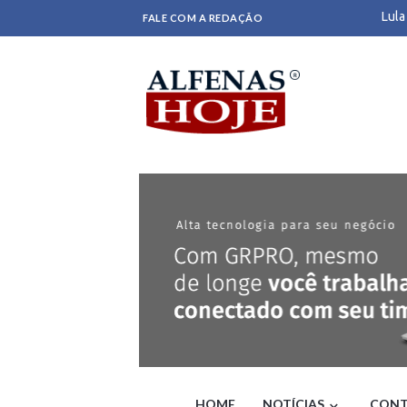
Lula
FALE COM A REDAÇÃO
Bras
Indi
pane
PT r
como
Cicl
Heli
Fláv
G1
Leon
barr
Com 
Ouro
Cicl
Cicl
TE
Elei
Bras
'Se 
dent
Sena
HOME
NOTÍCIAS
CONT