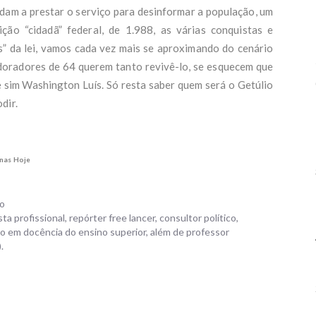
 Flávio Bolsonaro pretende conquistar o voto das mulheres - Intercept B
ajudam a prestar o serviço para desinformar a população, um
es não sobe nas pesquisas porque não tem carisma, diz Aro - O TEMPO
ção “cidadã” federal, de 1.988, as várias conquistas e
o arremete no Aeroporto Vitória, vídeo viraliza e piloto elogia imagens - 
a Hilton diz que é 'impossível enriquecer na política sendo honesta' após 
as” da lei, vamos cada vez mais se aproximando do cenário
imônio de R$ 15,9 mil - Folha de S.Paulo
doradores de 64 querem tanto revivê-lo, se esquecem que
ssor de Putin que visita o Brasil é sancionado pelos EUA - Metrópoles
 sim Washington Luís. Só resta saber quem será o Getúlio
vídeo mostra fábrica da Suggar tomada pelo fogo no Barreiro - Estado de
dir.
nove cidades baianas estão sob alerta de vendaval com ventos de até 6
lista - Jornal Correio
tamento de Eduardo Bolsonaro será leiloado pela Caixa por R$ 644 mil - 
iliense
a quais são os 47 candidatos ao Senado apoiados por Flávio - Poder360
enas Hoje
e Keyko Iriê, empresária e filha dos fundadores da Makenji, aos 52 anos 
ra câncer em SC - ND Mais
p prefere guerra ideológica com Brasil a interesse estratégico dos EUA n
co
analista - BBC
 profissional, repórter free lancer, consultor político,
tinho de volta à disputa, Aro no Senado e novas alianças: as reviravoltas n
 em docência do ensino superior, além de professor
 governo de MG - G1
.