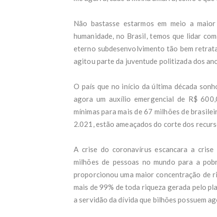
Pres
2025
Não bastasse estarmos em meio a maior
Carl
humanidade, no Brasil, temos que lidar com
céu'
Patr
eterno subdesenvolvimento tão bem retratad
Aume
agitou parte da juventude politizada dos ano
do 
Adol
OAB/
O país que no início da última década sonh
Os p
agora um auxílio emergencial de R$ 600,
Ao T
mínimas para mais de 67 milhões de brasilei
EUA 
'Só 
2.021, estão ameaçados do corte dos recur
estu
De R
A crise do coronavírus escancara a crise 
após
milhões de pessoas no mundo para a pobr
Fest
desa
proporcionou uma maior concentração de r
17 c
mais de 99% de toda riqueza gerada pelo pl
Bebê
a servidão da dívida que bilhões possuem ag
folh
Lula