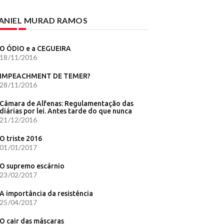
l de SP -
ANIEL MURAD RAMOS
nse
O ÓDIO e a CEGUEIRA
urídico
18/11/2016
Sabia que
IMPEACHMENT DE TEMER?
- Diário
28/11/2016
em SP - G1
Câmara de Alfenas: Regulamentação das
m 2026 e
diárias por lei. Antes tarde do que nunca
21/12/2016
O triste 2016
01/01/2017
N Brasil
a -
O supremo escárnio
23/02/2017
açúcar -
A importância da resistência
do Centro
25/04/2017
e - G1
O cair das máscaras