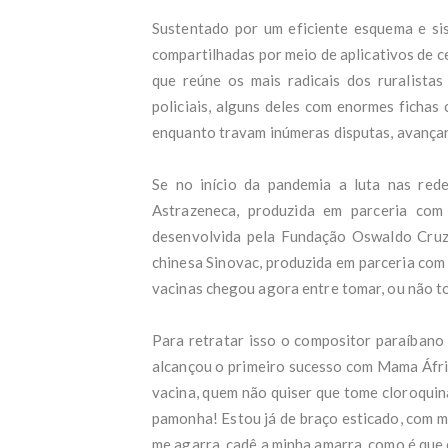
agri
Casa
Sustentado por um eficiente esquema e sis
G1
compartilhadas por meio de aplicativos de ce
Mais
que reúne os mais radicais dos ruralista
Pesq
Dino
policiais, alguns deles com enormes fichas 
Mãe 
enquanto travam inúmeras disputas, avançar
ele 
Esta
do P
Se no início da pandemia a luta nas rede
Just
Astrazeneca, produzida em parceria com
Aos 
desenvolvida pela Fundação Oswaldo Cruz 
agor
chinesa Sinovac, produzida em parceria com
Estu
infl
vacinas chegou agora entre tomar, ou não t
Fláv
Lula
Para retratar isso o compositor paraíbano
Cart
Gove
alcançou o primeiro sucesso com Mama Áfric
ICL 
vacina, quem não quiser que tome cloroquin
A ci
pamonha! Estou já de braço esticado, com m
do 
Cami
me agarra, cadê a minha amarra, como é que 