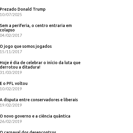
rasil
Prezado Donald Trump
A Gazeta
10/07/2025
declarar
Sem a periferia, o centro entraria em
colapso
04/02/2017
 Minas
0 km/h;
O jogo que somos jogados
15/11/2017
Correio
Hoje é dia de celebrar o início da luta que
derrotou a ditadura!
31/03/2019
após luta
E o PFL voltou
o país,
10/02/2019
a corrida
A disputa entre conservadores e liberais
19/02/2019
O novo governo e a ciência quântica
26/02/2019
O carnaval dos desencontros