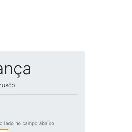
ança
nosco.
ao lado no campo abaixo