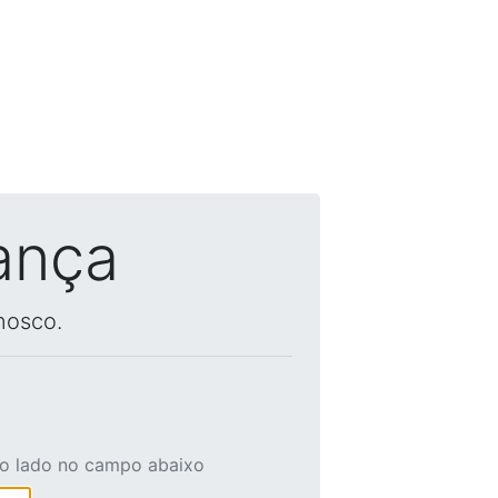
ança
nosco.
ao lado no campo abaixo