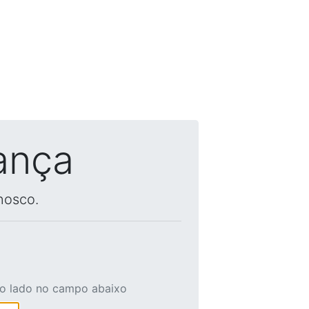
ança
nosco.
ao lado no campo abaixo