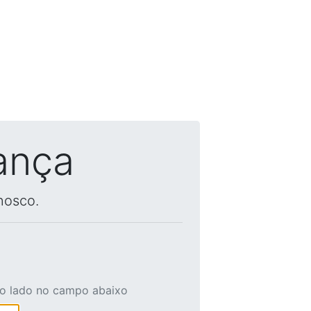
ança
nosco.
ao lado no campo abaixo