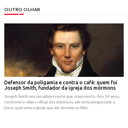
OUTRO OLHAR
Defensor da poligamia e contra o café: quem foi
E
Joseph Smith, fundador da igreja dos mórmons
e
r
Joseph Smith era um adolescente que orava muito. Aos 14 anos,
In
conforme o relato oficial dos mórmons, ele teria perguntado a
re
Deus qual seria a igreja que ele deveria se filiar.
at
am