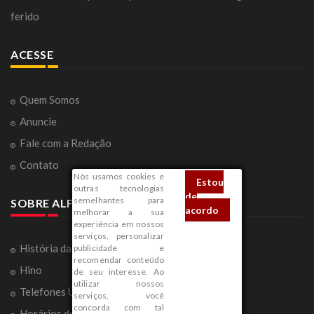
ferido
ACESSE
Quem Somos
Anuncie
Fale com a Redação
Contato
Nós usamos cookies e
Estou
outras tecnologias
de
semelhantes para
SOBRE ALFENAS
acordo
melhorar a sua
experiência em nossos
serviços, personalizar
História da Cidade
publicidade e
recomendar conteúdo
Hino
de seu interesse. Ao
utilizar nossos
Telefones Úteis
serviços, você
concorda com tal
Horários de Ônibus