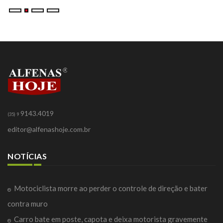
9143.4019
(35) 9
editor@alfenashoje.com.br
NOTÍCIAS
Motociclista morre ao perder o controle de direção e bater
contra muro
Carro bate em poste, capota e deixa motorista gravemente