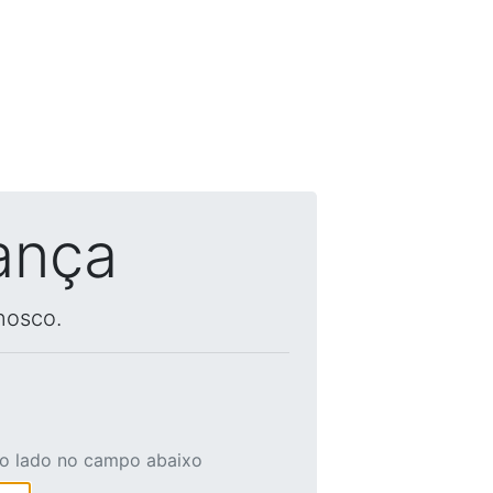
ança
nosco.
ao lado no campo abaixo