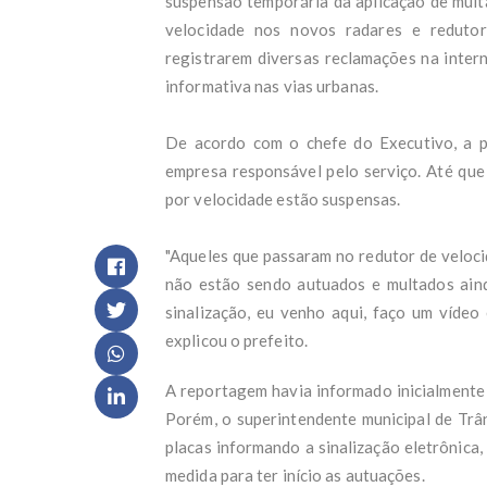
suspensão temporária da aplicação de mult
Víde
Lula
velocidade nos novos radares e reduto
Uniã
registrarem diversas reclamações na intern
Amig
informativa nas vias urbanas.
- O
Salá
Lula
De acordo com o chefe do Executivo, a pre
Crit
empresa responsável pelo serviço. Até que
quem
Por 
por velocidade estão suspensas.
de a
Defe
"Aqueles que passaram no redutor de veloci
part
não estão sendo autuados e multados aind
Estu
Vere
sinalização, eu venho aqui, faço um vídeo 
ao C
explicou o prefeito.
Víde
ente
A reportagem havia informado inicialmente 
'Eu 
g1 e
Porém, o superintendente municipal de Trân
PT a
placas informando a sinalização eletrônica
Incê
medida para ter início as autuações.
Bras