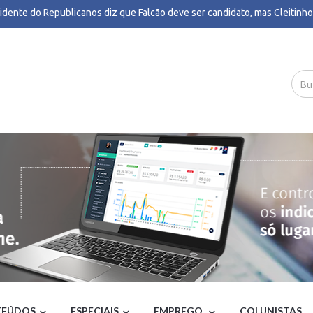
idente do Republicanos diz que Falcão deve ser candidato, mas Cleitinho i
 TEMPO
ança Flávio Roscoe ao governo de MG após saída de Cleitinho - Poder360
lias brasileiras perderam R$ 62,5 bilhões para bets em 2025, aponta estu
.Paulo
ação de estupro, ataques a 'Lulinha' e Arthur Lira: os impactos da escolh
edo Gaspar como vice de Flávio Bolsonaro - BBC
ira 25 por esquema que teria desviado R$ 308 milhões dos cofres de MT 
HAMAX
one extratropical e frente fria deixam RS com risco de temporais, granizo
e; confira previsão do tempo - G1
ela Lima: Estilo dos Bolsonaro selou isolamento de Flávio e maior tempo
 - UOL Notícias
retoma hoje julgamento sobre proibição de jogos de azar; entenda - CNN 
ionários da CPTM decidem encerrar greve nas linhas 11, 12 e 13; operaç
mada nesta quarta - G1
20 anos da Lei Maria da Penha, Brasil registra maior número de medidas p
istória - G1
stros do STJ pretendem faltar ao julgamento de Buzzi - Poder360
vação e desaprovação de Lula: veja números da Quaest por renda, sexo, r
ão e posicionamento político - G1
 a imprensa internacional repercutiu a revogação do visto da embaixado
EÚDOS
ESPECIAIS
EMPREGO
COLUNISTAS