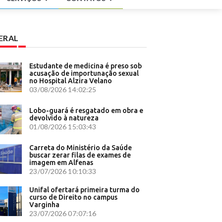
- R7
Rio - O
ERAL
ha' -
formas de
Estudante de medicina é preso sob
acusação de importunação sexual
no Hospital Alzira Velano
omática
03/08/2026 14:02:25
freu
Lobo-guará é resgatado em obra e
devolvido à natureza
01/08/2026 15:03:43
N Brasil
nômica -
Carreta do Ministério da Saúde
buscar zerar filas de exames de
imagem em Alfenas
s -
23/07/2026 10:10:33
Unifal ofertará primeira turma do
curso de Direito no campus
Varginha
apital
23/07/2026 07:07:16