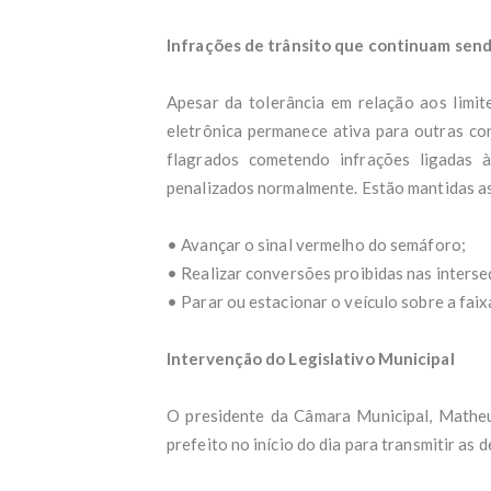
Salá
Após
Infrações de trânsito que continuam sen
Sena
De '
Apesar da tolerância em relação aos limite
Rádio
Anál
eletrônica permanece ativa para outras con
CNJ 
flagrados cometendo infrações ligadas 
PDT 
penalizados normalmente. Estão mantidas a
Bras
Saib
moti
• Avançar o sinal vermelho do semáforo;
Just
• Realizar conversões proibidas nas interse
FÁBI
Cons
• Parar ou estacionar o veículo sobre a faix
2025
Intervenção do Legislativo Municipal
O presidente da Câmara Municipal, Matheu
prefeito no início do dia para transmitir as