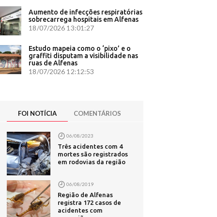
urídico
Aumento de infecções respiratórias
sobrecarrega hospitais em Alfenas
 Brasil
18/07/2026 13:01:27
 polêmicas
Estudo mapeia como o ‘pixo’ e o
graffiti disputam a visibilidade nas
0
ruas de Alfenas
ara ter
18/07/2026 12:12:53
A em caso
 SP a
FOI NOTÍCIA
COMENTÁRIOS
06/08/2023
na volte
Três acidentes com 4
mortes são registrados
 no PR;
em rodovias da região
revista ao
06/08/2019
trópoles
Região de Alfenas
registra 172 casos de
- CNN
acidentes com