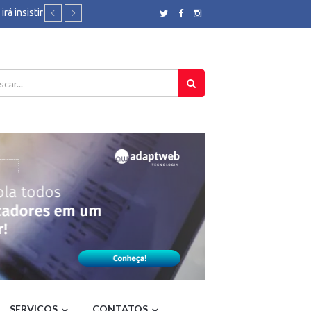
rá insistir
do - Folha
a de
-
 e vento
 de TV a
Brasil
ão será
rotetivas
eligião,
ra do
SERVIÇOS
CONTATOS