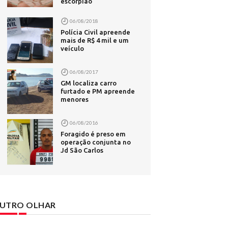
escorpião
com.br
disputar o
06/08/2018
Polícia Civil apreende
 ataques -
mais de R$ 4 mil e um
veículo
il
06/08/2017
bet -
GM localiza carro
furtado e PM apreende
e foi
menores
06/08/2016
Foragido é preso em
 Ideb
operação conjunta no
Jd São Carlos
UTRO OLHAR