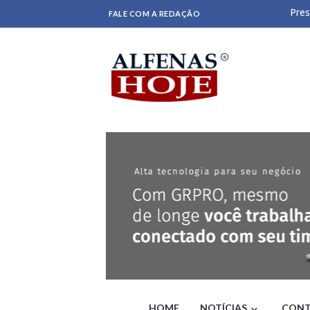
Pres
FALE COM A REDAÇÃO
- O
PL l
Famí
de S
Acus
Alfr
PF m
FOL
Cicl
fort
Dani
Lula
STF 
Func
reto
Nos 
da h
Mini
Apro
regi
Como
HOME
NOTÍCIAS
CONT