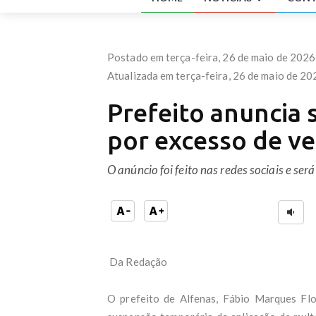
Bras
‘Não
Após
GLO
Postado em terça-feira, 26 de maio de 2026
Pilo
Atualizada em terça-feira, 26 de maio de 20
Corr
Estu
Prefeito anuncia
apos
A re
por excesso de v
com 
Tia 
muit
O anúncio foi feito nas redes sociais e ser
Uniã
Lula
Fena
Cont
Inme
ACi
INSS
Da Redação
Lula
PT f
O prefeito de Alfenas, Fábio Marques Flo
Os n