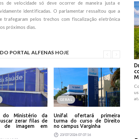
ões de velocidade só deve ocorrer de maneira justa e
vidamente identificadas. O parlamentar ressaltou que a
e trafegaram pelos trechos com fiscalização eletrônica
os próximos dias.
S DO PORTAL ALFENAS HOJE
Drones respondem por 94% das
D
contaminações por agrotóxicos no
c
Maranhão
f
Comunidades rurais afirmam que os drones são
Jo
usados como ferramenta de perseguição e
mu
ataques contra pequenos produtores.
mó
GERAL
P
a 
a do Ministério da
Unifal ofertará primeira
Pro
uscar zerar filas de
turma do curso de Direito
ser
s de imagem em
no campus Varginha
pre
23/07/2026 07:07:16
20