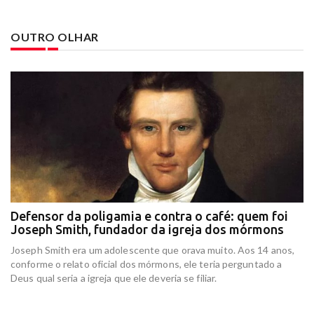
OUTRO OLHAR
Defensor da poligamia e contra o café: quem foi
E
Joseph Smith, fundador da igreja dos mórmons
e
r
Joseph Smith era um adolescente que orava muito. Aos 14 anos,
In
conforme o relato oficial dos mórmons, ele teria perguntado a
re
Deus qual seria a igreja que ele deveria se filiar.
at
am