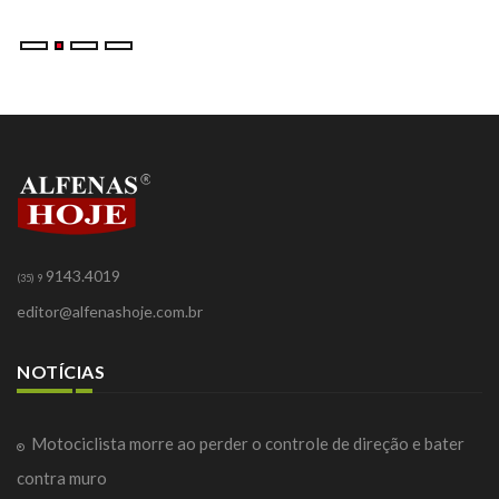
9143.4019
(35) 9
editor@alfenashoje.com.br
NOTÍCIAS
Motociclista morre ao perder o controle de direção e bater
contra muro