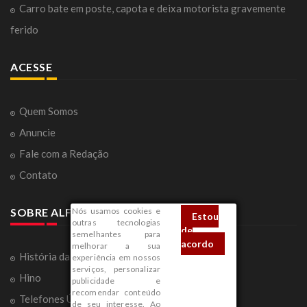
Carro bate em poste, capota e deixa motorista gravemente
ferido
ACESSE
Quem Somos
Anuncie
Fale com a Redação
Contato
Nós usamos cookies e
SOBRE ALFENAS
Estou
outras tecnologias
de
semelhantes para
acordo
melhorar a sua
História da Cidade
experiência em nossos
serviços, personalizar
Hino
publicidade e
recomendar conteúdo
Telefones Úteis
de seu interesse. Ao