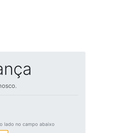
ança
nosco.
ao lado no campo abaixo