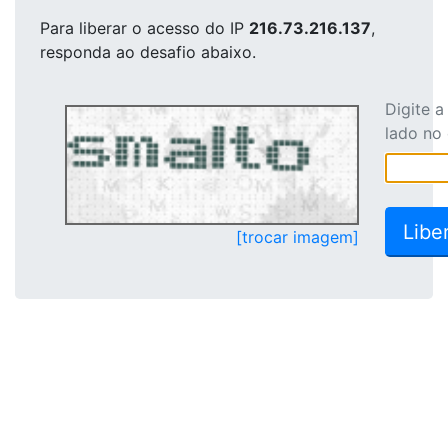
Para liberar o acesso
do IP
216.73.216.137
,
responda ao desafio abaixo.
Digite 
lado no
[trocar imagem]