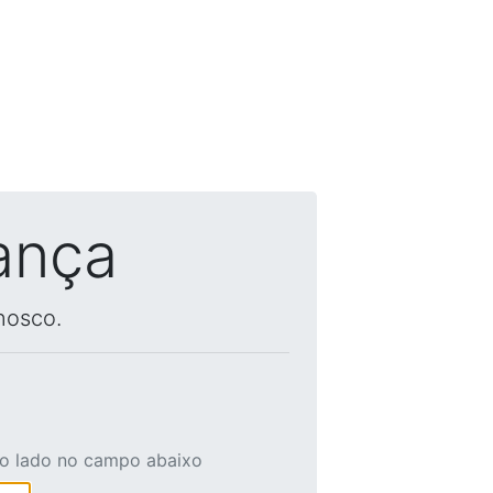
ança
nosco.
ao lado no campo abaixo