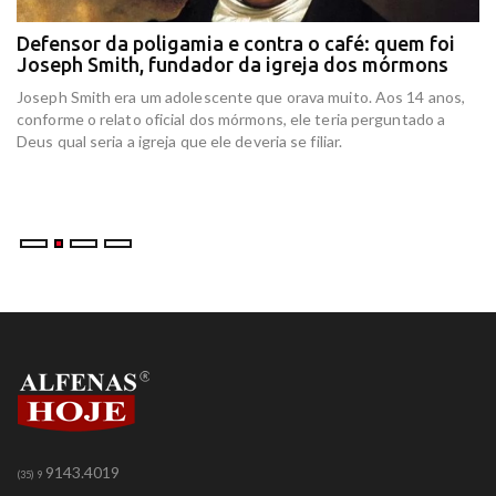
Defensor da poligamia e contra o café: quem foi
E
Joseph Smith, fundador da igreja dos mórmons
e
r
Joseph Smith era um adolescente que orava muito. Aos 14 anos,
In
conforme o relato oficial dos mórmons, ele teria perguntado a
re
Deus qual seria a igreja que ele deveria se filiar.
at
am
9143.4019
(35) 9