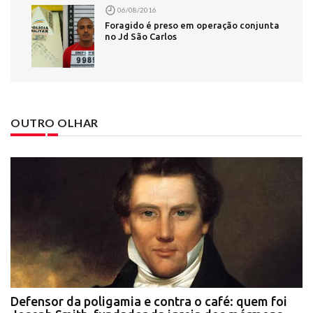
06/08/2016
Foragido é preso em operação conjunta
no Jd São Carlos
OUTRO OLHAR
Defensor da poligamia e contra o café: quem foi
E