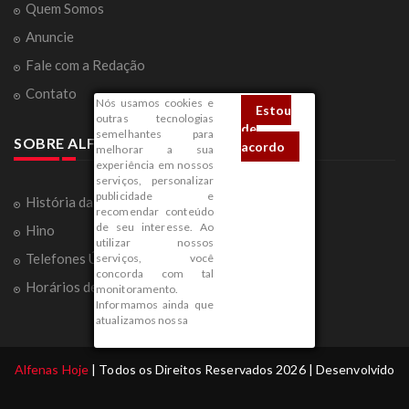
Quem Somos
Anuncie
Fale com a Redação
Contato
Nós usamos cookies e
Estou
outras tecnologias
de
semelhantes para
SOBRE ALFENAS
acordo
melhorar a sua
experiência em nossos
serviços, personalizar
publicidade e
História da Cidade
recomendar conteúdo
de seu interesse. Ao
Hino
utilizar nossos
Telefones Úteis
serviços, você
concorda com tal
Horários de Ônibus
monitoramento.
Informamos ainda que
atualizamos nossa
Alfenas Hoje
| Todos os Direitos Reservados 2026 | Desenvolvido