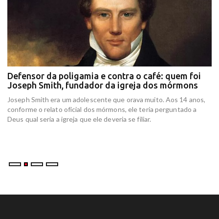
Defensor da poligamia e contra o café: quem foi
E
Joseph Smith, fundador da igreja dos mórmons
e
r
Joseph Smith era um adolescente que orava muito. Aos 14 anos,
In
conforme o relato oficial dos mórmons, ele teria perguntado a
re
Deus qual seria a igreja que ele deveria se filiar.
at
am