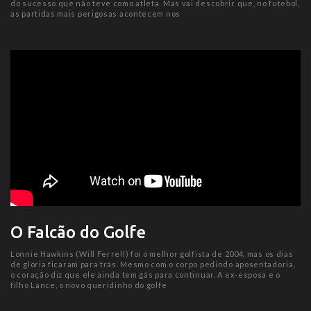
do sucesso que não teve como atleta. Mas vai descobrir que, no futebol,
as partidas mais perigosas acontecem nos
O Falcão do Golfe
Lonnie Hawkins (Will Ferrell) foi o melhor golfista de 2004, mas os dias
de glória ficaram para trás. Mesmo com o corpo pedindo aposentadoria,
o coração diz que ele ainda tem gás para continuar. A ex-esposa e o
filho Lance, o novo queridinho do golfe