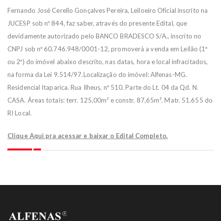
Fernando José Cerello Gonçalves Pereira, Leiloeiro Oficial inscrito na
JUCESP sob nº 844, faz saber, através do presente Edital, que
devidamente autorizado pelo BANCO BRADESCO S/A., inscrito no
CNPJ sob nº 60.746.948/0001-12, promoverá a venda em Leilão (1º
ou 2º) do imóvel abaixo descrito, nas datas, hora e local infracitados,
na forma da Lei 9.514/97.Localização do imóvel: Alfenas-MG.
Residencial Itaparica. Rua Ilheus, nº 510. Parte do Lt. 04 da Qd. N.
CASA. Áreas totais: terr. 125,00m² e constr. 87,65m². Matr. 51.655 do
RI Local.
Clique Aqui pra acessar e baixar o Edital Completo.