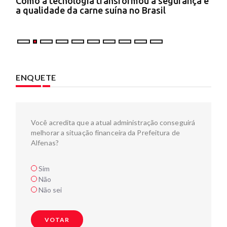
onal
Como a tecnologia transformou a segurança e
Pla
al
a qualidade da carne suína no Brasil
imp
ale
ENQUETE
Você acredita que a atual administração conseguirá
melhorar a situação financeira da Prefeitura de
Alfenas?
Sim
Não
Não sei