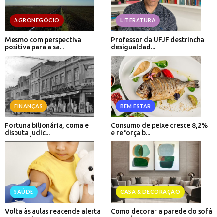
AGRONEGÓCIO
LITERATURA
Mesmo com perspectiva
Professor da UFJF destrincha
positiva para a sa...
desigualdad...
FINANÇAS
BEM ESTAR
Fortuna bilionária, coma e
Consumo de peixe cresce 8,2%
disputa judic...
e reforça b...
SAÚDE
CASA & DECORAÇÃO
Volta às aulas reacende alerta
Como decorar a parede do sofá