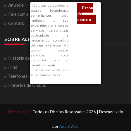
Anuncie
Nós usamos cookies e
Estou
outras tecnologias
de
Fale com a Redação
semelhantes para
acordo
melhorar a sua
Contato
experiência em nossos
serviços, personalizar
publicidade e
SOBRE ALFENAS
recomendar conteúdo
de seu interesse. Ao
utilizar nossos
serviços, você
História da Cidade
concorda com tal
monitoramento.
Hino
Informamos ainda que
atualizamos nossa
Telefones Úteis
Horários de Ônibus
Alfenas Hoje
| Todos os Direitos Reservados 2026 | Desenvolvido
por
AdaptWeb